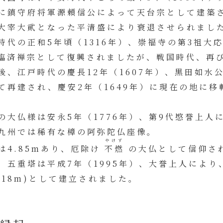
に鎮守府将軍源頼信公によって天台宗として建築
大宰大貮となった平清盛により衰退させられまし
時代の正和5年頃（1316年）、崇福寺の第3祖大
臨済禅宗として復興されましたが、戦国時代、再
後、江戸時代の慶長12年（1607年）、黒田如
て再建され、慶安2年（1649年）に現在の地に移
の大仏様は安永5年（1776年）、第9代愍誉上人
九州では稀有な樟の阿弥陀仏座像。
やけず
は4.85mあり、厄除け
不燃
の大仏として信仰さ
、五重塔は平成7年（1995年）、大誉上人により
.518m)として建立されました。