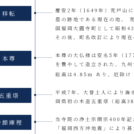
慶安2年（1649年）荒戸
移転
塁の跡地である現在の地、 
国福岡大圓寺町として昭和4
その後、町名改訂により現在の
本尊の大仏様は安永5年（17
本尊
を費やして造立された、九州
総高は4.85m あり、厄除
平成7年、大誉上人により海
五重塔
岡県初の木造五重塔（総高38
当寺院の浄土宗開宗400年記
会館庫裡
「福岡西方沖地震」により甚