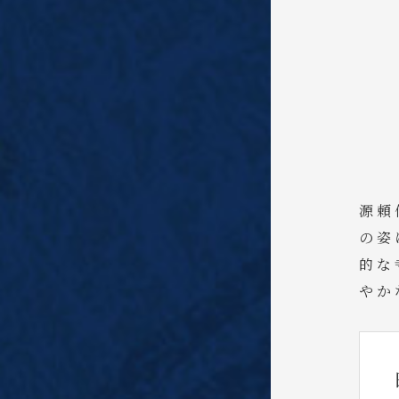
源頼
の姿
的な
やか