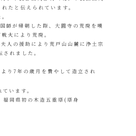
されたと伝えられています。
た。
応国師が帰朝した際、大圓寺の荒廃を嘆
び戦火により荒廃。
水公夫人の援助により荒戸山山麓に浄土宗
転されました。
により7年の歳月を費やして造立され
れています。
、福岡県初の木造五重塔(塔身