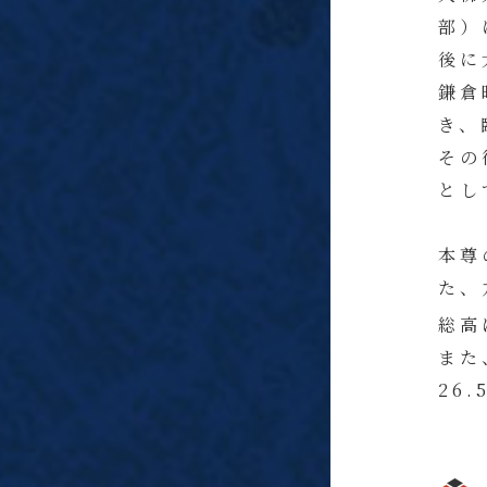
部）
後に
鎌倉
き、
その
とし
本尊
た、
総高
また
26