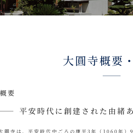
大圓寺概要
概要
平安時代に創建された
由緒
大圓寺は、平安時代中ごろの康平3年（1060年