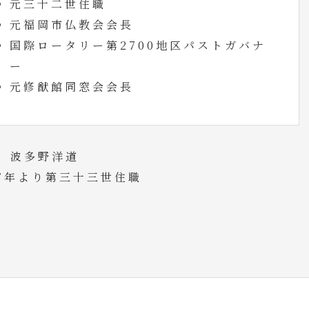
元三十二世住職
元福岡市仏教会会長
国際ロータリー第2700地区パストガバナ
ー
元修猷館同窓会会長
 波多野洋道
17年より第三十三世住職