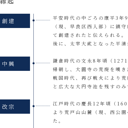
縁起
平安時代の中ごろの康平3年9
創建
（現、早良区西入部）に鎮守
て創建されたと伝えられる。
後に、太宰大貮となった平清
鎌倉時代の文永8年頃（127
中興
帰朝し、大圓寺の荒廃を嘆き
戦国時代、再び戦火により荒廃
と広大な大円寺池を残すのみ
江戸時代の慶長12年頃（16
改宗
より荒戸山山麓（現、西公園4
た。