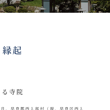
・縁起
ある寺院
）9月、早良郡西入部村（現、早良区西入