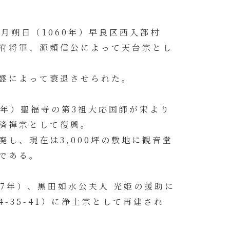
月朔日（1060年）早良区西入部村
府将軍、源頼信公によって天台宗とし
盛によって衰退させられた。
1年）聖福寺の第3祖大応国師が宋より
済禅宗として復興。
し、現在は3,000坪の敷地に観音堂
である。
07年）、黒田如水公夫人 光姫の援助に
-35-41）に浄土宗として再建され