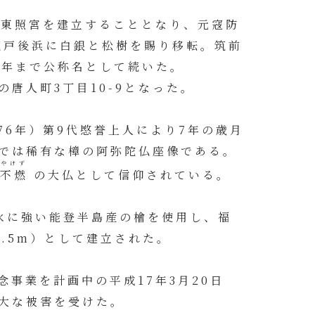
山に東照宮を建立することとなり、元寇防
荒戸後浜に白銀と松樹を賜り移転。筑前
3年まで公称名として続いた。
唐人町3丁目10-9となった。
76年）第9代愍誉上人により7年の歳月
では稀有な樟の阿弥陀仏座像である。
やけず
け
不燃
の大仏として信仰されている。
水に強い能登半島産の檜を使用し、福
.5m）として建立された。
念事業を計画中の平成17年3月20日
大な被害を受けた。